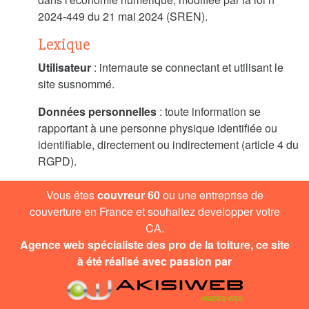
2024-449 du 21 mai 2024 (SREN).
Lexique
Utilisateur
: internaute se connectant et utilisant le
site susnommé.
Données personnelles
: toute information se
rapportant à une personne physique identifiée ou
identifiable, directement ou indirectement (article 4 du
RGPD).
Vous êtes
couvreur 60
ou une entreprise de
couverture en France et souhaitez developper votre
CA.
Agence web
spécialiste des pro de la toiture, ce site
à été réalisé avec passion par